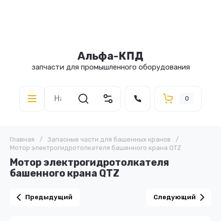
Альфа-КПД
запчасти для промышленного оборудования
0
Главная
/
Запасные части для башенных кранов
/
Мотор электрогидротолкателя башенного крана QTZ
Мотор электрогидротолкателя
башенного крана QTZ
Предыдущий
Следующий