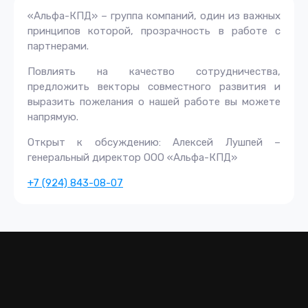
«Альфа-КПД» – группа компаний, один из важных
принципов которой, прозрачность в работе с
партнерами.
Повлиять на качество сотрудничества,
предложить векторы совместного развития и
выразить пожелания о нашей работе вы можете
напрямую.
Открыт к обсуждению: Алексей Лушпей –
генеральный директор ООО «Альфа-КПД»
+7 (924) 843-08-07