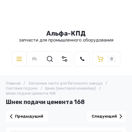
Альфа-КПД
запчасти для промышленного оборудования
0
Главная
/
Запасные части для бетонного завода
/
Система подачи
/
Шнек (винтовой конвейер)
/
Шнек подачи цемента 168
Шнек подачи цемента 168
Предыдущий
Следующий