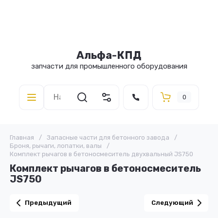
Альфа-КПД
запчасти для промышленного оборудования
0
Главная
/
Запасные части для бетонного завода
/
Броня, рычаги, лопатки, валы
/
Комплект рычагов в бетоносмеситель двухвальный JS750
Комплект рычагов в бетоносмеситель
JS750
Предыдущий
Следующий