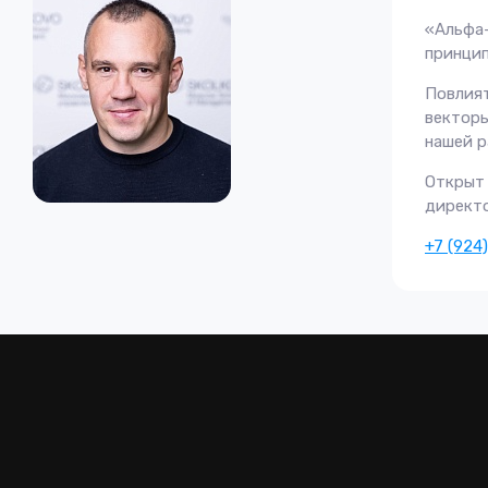
«Альф
принцип
Повлия
вектор
нашей р
Открыт
директ
+7 (924