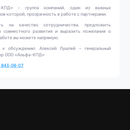
а-КПД» – группа компаний, один из важных
ов которой, прозрачность в работе с партнерами.
ть на качество сотрудничества, предложить
ы совместного развития и выразить пожелания о
аботе вы можете напрямую.
 к обсуждению: Алексей Лушпей – генеральный
ор ООО «Альфа-КПД»
) 843-08-07